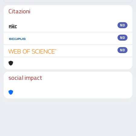
Citazioni
ND
ND
ND
social impact
Powered by
IRIS
-
about IRIS
-
Utilizzo dei cookie
-
Privacy
Copyright © 2026