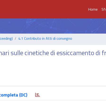
Home
Sf
ceeding)
4.1 Contributo in Atti di convegno
ari sulle cinetiche di essiccamento di fr
completa (DC)