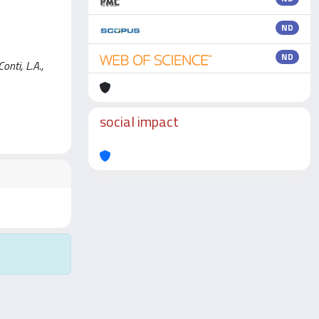
ND
ND
onti, L.A.,
social impact