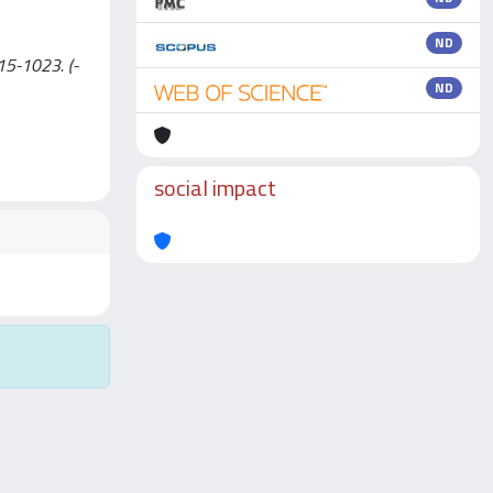
ND
015-1023. (-
ND
social impact