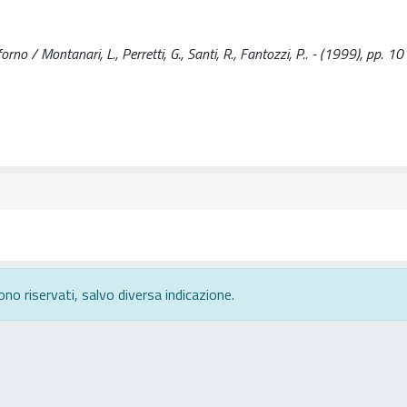
rno / Montanari, L., Perretti, G., Santi, R., Fantozzi, P.. - (1999), pp. 1
ono riservati, salvo diversa indicazione.