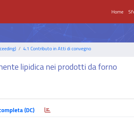
Home
Sf
ceeding)
4.1 Contributo in Atti di convegno
ente lipidica nei prodotti da forno
completa (DC)