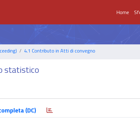
Home
Sf
ceeding)
4.1 Contributo in Atti di convegno
o statistico
completa (DC)