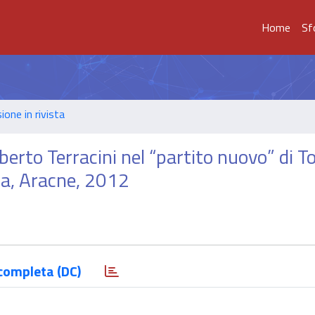
Home
Sf
ione in rivista
o Terracini nel “partito nuovo” di Tog
ma, Aracne, 2012
completa (DC)