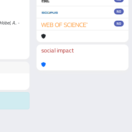
ND
öbel, A.. -
ND
social impact