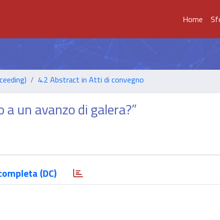
Home
Sf
ceeding)
4.2 Abstract in Atti di convegno
ro a un avanzo di galera?”
completa (DC)