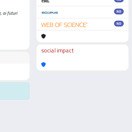
ND
 ai futuri
ND
social impact