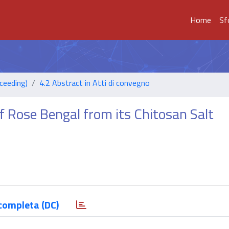
Home
Sf
ceeding)
4.2 Abstract in Atti di convegno
of Rose Bengal from its Chitosan Salt
completa (DC)