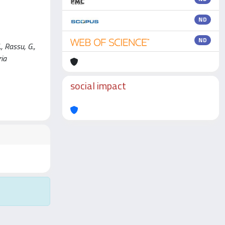
ND
ND
, Rassu, G.,
ria
social impact