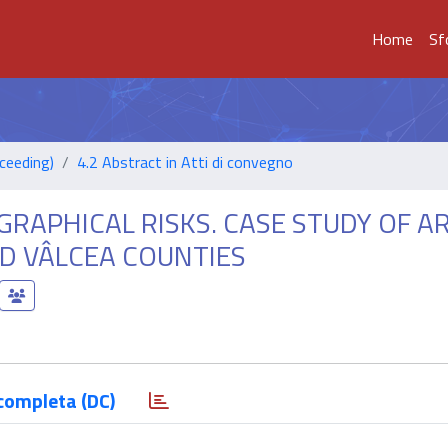
Home
Sf
ceeding)
4.2 Abstract in Atti di convegno
GRAPHICAL RISKS. CASE STUDY OF A
D VÂLCEA COUNTIES
completa (DC)