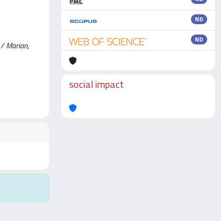
ND
ND
 Marian,
social impact