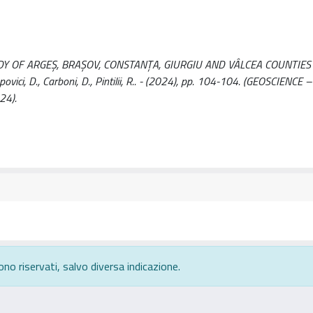
Y OF ARGEȘ, BRAȘOV, CONSTANȚA, GIURGIU AND VÂLCEA COUNTIES /
povici, D., Carboni, D., Pintilii, R.. - (2024), pp. 104-104. (GEOSCIENCE –
24).
ono riservati, salvo diversa indicazione.