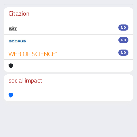
Citazioni
ND
ND
ND
social impact
Powered by
IRIS
-
about IRIS
-