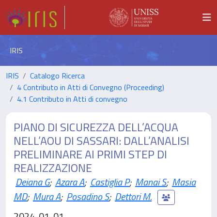
IRIS
IRIS
Catalogo Ricerca
4 Contributo in Atti di Convegno (Proceeding)
4.1 Contributo in Atti di convegno
PIANO DI SICUREZZA DELL’ACQUA
NELL’AOU DI SASSARI: DALL’ANALISI
PRELIMINARE AI PRIMI STEP DI
REALIZZAZIONE
Deiana G
;
Azara A
;
Castiglia P
;
Manai S
;
Masia
MD
;
Mura A
;
Posadino S
;
Dettori M.
2024-01-01