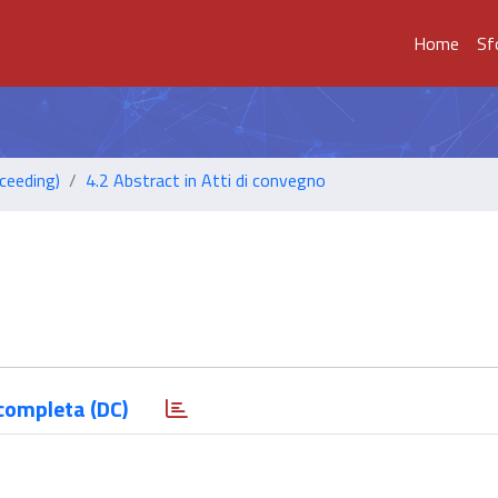
Home
Sf
ceeding)
4.2 Abstract in Atti di convegno
completa (DC)