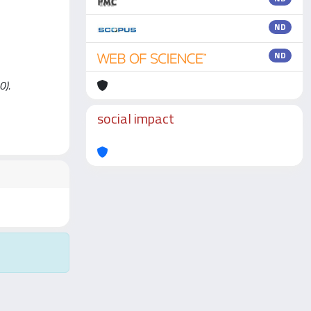
ND
ND
0).
social impact