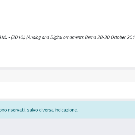
i, M.M.. - (2010). (Analog and Digital ornaments Berna 28-30 October 201
ono riservati, salvo diversa indicazione.