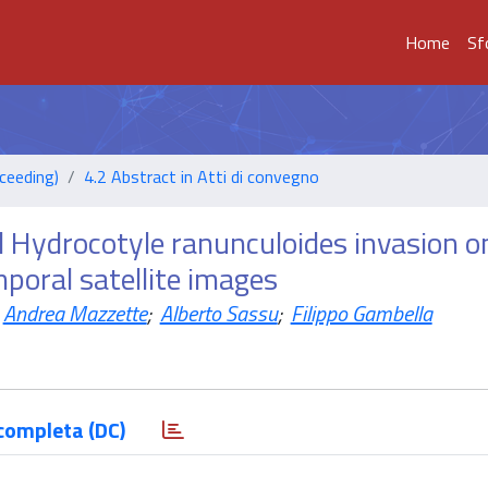
Home
Sf
ceeding)
4.2 Abstract in Atti di convegno
 Hydrocotyle ranunculoides invasion o
poral satellite images
Andrea Mazzette
;
Alberto Sassu
;
Filippo Gambella
completa (DC)