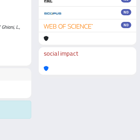
ND
ND
Ghiani, L.,
social impact