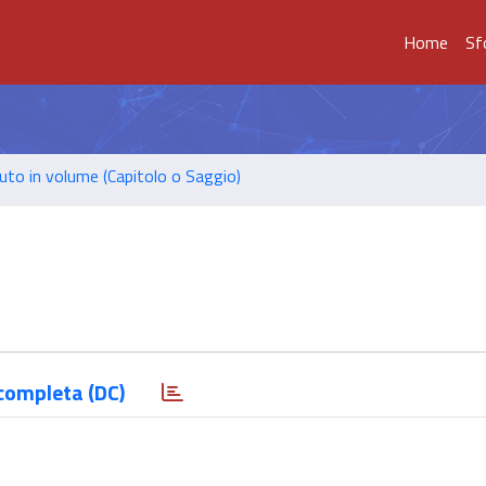
Home
Sf
uto in volume (Capitolo o Saggio)
completa (DC)