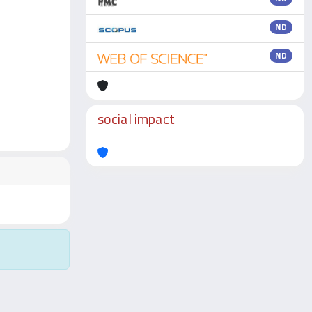
ND
ND
social impact