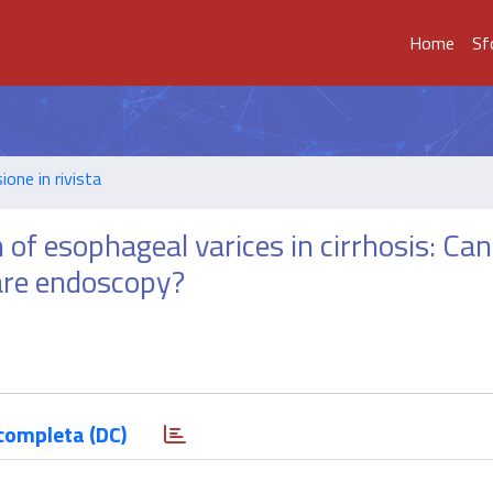
Home
Sf
ione in rivista
 of esophageal varices in cirrhosis: Can
are endoscopy?
completa (DC)