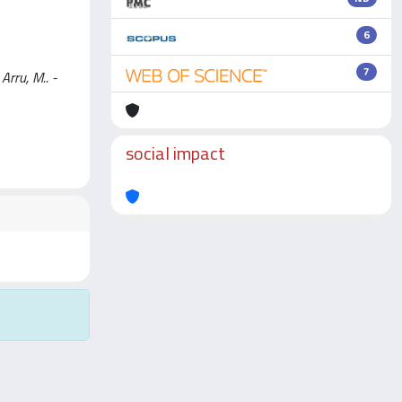
6
7
Arru, M.. -
social impact