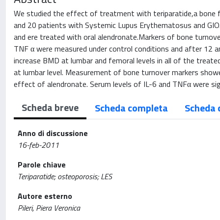
We studied the effect of treatment with teriparatide,a bone
and 20 patients with Systemic Lupus Erythematosus and GI
and ere treated with oral alendronate.Markers of bone turno
TNF α were measured under control conditions and after 12 an
increase BMD at lumbar and femoral levels in all of the trea
at lumbar level. Measurement of bone turnover markers showed
effect of alendronate. Serum levels of IL-6 and TNFα were signi
Scheda breve
Scheda completa
Scheda 
Anno di discussione
16-feb-2011
Parole chiave
Teriparatide; osteoporosis; LES
Autore esterno
Pileri, Piera Veronica