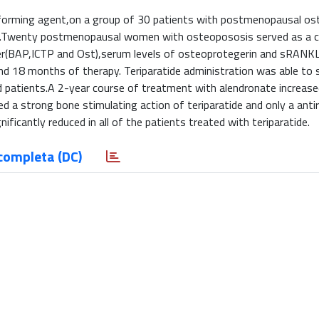
 forming agent,on a group of 30 patients with postmenopausal os
O.Twenty postmenopausal women with osteopososis served as a c
ver(BAP,ICTP and Ost),serum levels of osteoprotegerin and sRANKL
d 18 months of therapy. Teriparatide administration was able to s
ted patients.A 2-year course of treatment with alendronate increa
 a strong bone stimulating action of teriparatide and only a anti
ficantly reduced in all of the patients treated with teriparatide.
completa (DC)