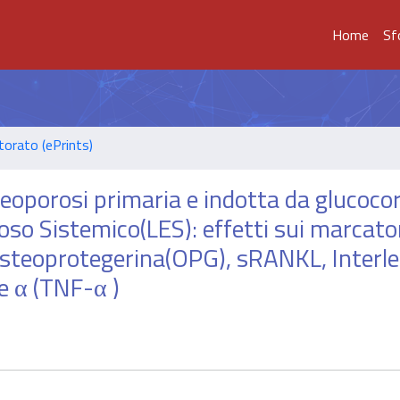
Home
Sf
torato (ePrints)
eoporosi primaria e indotta da glucocor
oso Sistemico(LES): effetti sui marcator
 di osteoprotegerina(OPG), sRANKL, Interl
e α (TNF-α )