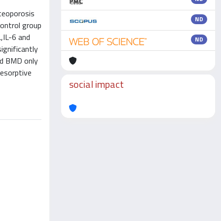
teoporosis
ND
ontrol group
,IL-6 and
ND
ignificantly
sed BMD only
resorptive
social impact