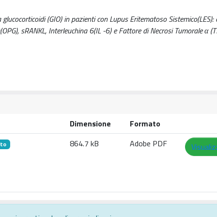
 glucocorticoidi (GIO) in pazienti con Lupus Eritematoso Sistemico(LES): e
ina(OPG), sRANKL, Interleuchina 6(IL -6) e Fattore di Necrosi Tumorale α (
Dimensione
Formato
864.7 kB
Adobe PDF
rto
Visualiz