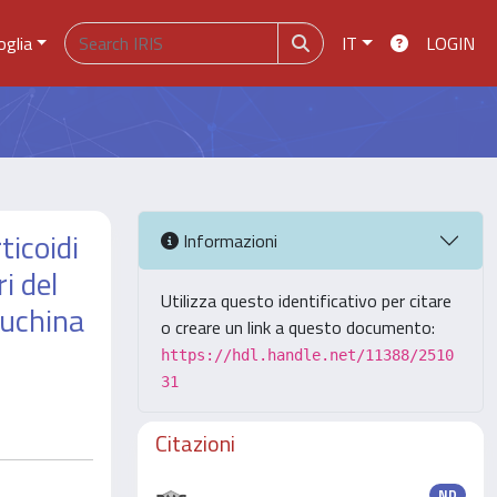
oglia
IT
LOGIN
ticoidi
Informazioni
i del
Utilizza questo identificativo per citare
euchina
o creare un link a questo documento:
https://hdl.handle.net/11388/2510
31
Citazioni
ND