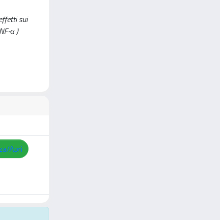
ffetti sui
TNF-α )
za/Apri