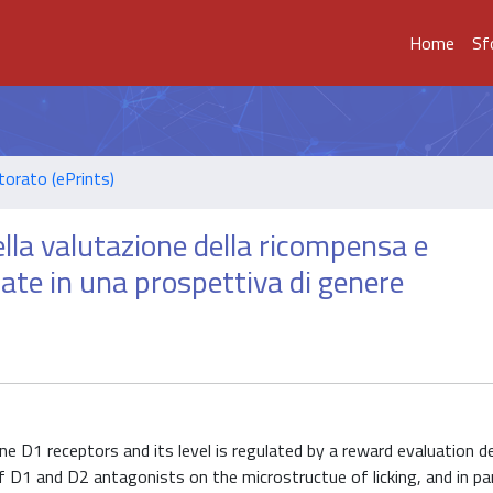
Home
Sf
torato (ePrints)
ella valutazione della ricompensa e
zzate in una prospettiva di genere
 D1 receptors and its level is regulated by a reward evaluation d
 D1 and D2 antagonists on the microstructue of licking, and in par