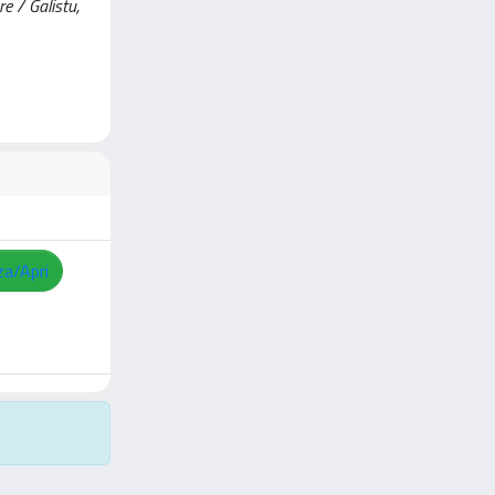
e / Galistu,
za/Apri