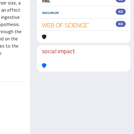
eir size, a
 an effect
ND
 ingestive
ypothesis.
ND
through the
nd on the
es to the
social impact
o