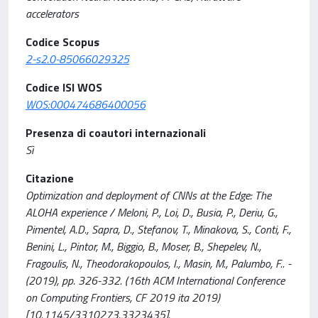
accelerators
Codice Scopus
2-s2.0-85066029325
Codice ISI WOS
WOS:000474686400056
Presenza di coautori internazionali
Sì
Citazione
Optimization and deployment of CNNs at the Edge: The
ALOHA experience / Meloni, P., Loi, D., Busia, P., Deriu, G.,
Pimentel, A.D., Sapra, D., Stefanov, T., Minakova, S., Conti, F.,
Benini, L., Pintor, M., Biggio, B., Moser, B., Shepelev, N.,
Fragoulis, N., Theodorakopoulos, I., Masin, M., Palumbo, F.. -
(2019), pp. 326-332. (16th ACM International Conference
on Computing Frontiers, CF 2019 ita 2019)
[10.1145/3310273.3323435].