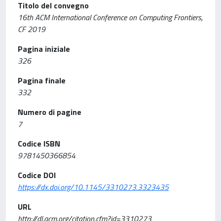
Titolo del convegno
16th ACM International Conference on Computing Frontiers,
CF 2019
Pagina iniziale
326
Pagina finale
332
Numero di pagine
7
Codice ISBN
9781450366854
Codice DOI
https://dx.doi.org/10.1145/3310273.3323435
URL
http://dl.acm.org/citation.cfm?id=3310273