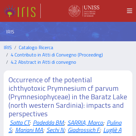
IRIS
IRIS
Catalogo Ricerca
4 Contributo in Atti di Convegno (Proceeding)
4.2 Abstract in Atti di convegno
Occurrence of the potential
ichthyotoxic Prymnesium cf parvum
(Prymnesiophyceae) in the Baratz Lake
(north western Sardinia): impacts and
perspectives
Satta CT
;
Padedda BM
;
SARRIA, Marco
;
Pulina
S
;
Mariani MA
;
Sechi N
;
Giadrossich F
;
Lugliè A