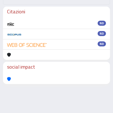
Citazioni
ND
ND
ND
social impact
Powered by
IRIS
-
about IRIS
-