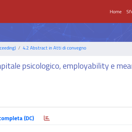
Home
Sf
ceeding)
4.2 Abstract in Atti di convegno
apitale psicologico, employability e mea
completa (DC)