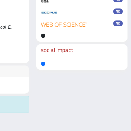
ND
ND
di, E.,
social impact