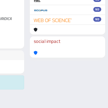
ND
IURIDICA
ND
social impact