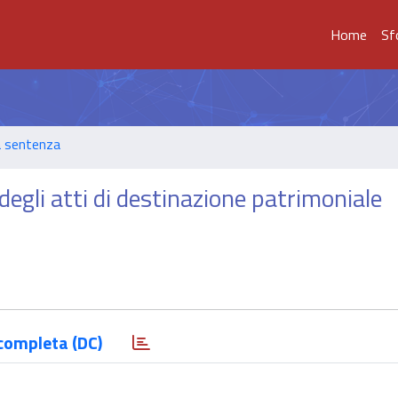
Home
Sf
a sentenza
egli atti di destinazione patrimoniale
completa (DC)