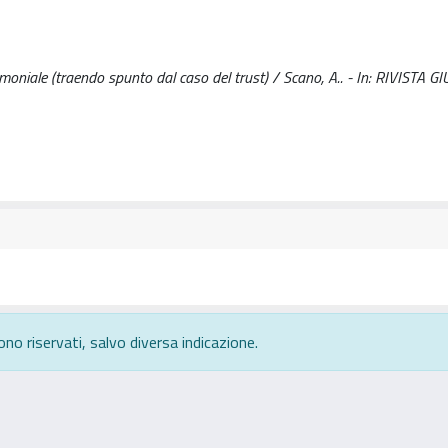
imoniale (traendo spunto dal caso del trust) / Scano, A.. - In: RIVISTA G
ono riservati, salvo diversa indicazione.