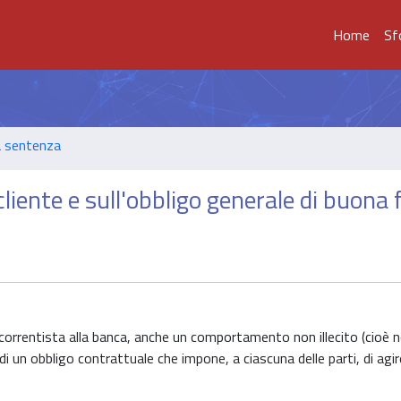
Home
Sf
a sentenza
iente e sull'obbligo generale di buona 
l correntista alla banca, anche un comportamento non illecito (cioè 
di un obbligo contrattuale che impone, a ciascuna delle parti, di agi