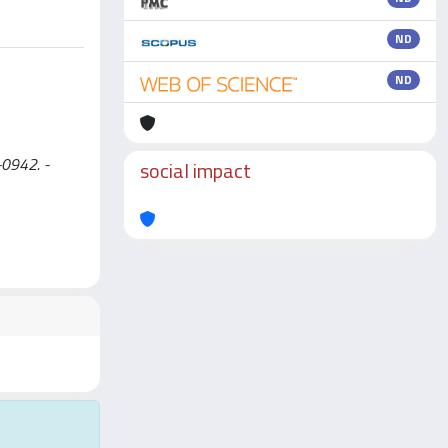
ND
ND
-0942. -
social impact