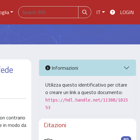
oglia
IT
LOGIN
fede
Informazioni
Utilizza questo identificativo per citare
o creare un link a questo documento:
https://hdl.handle.net/11388/1815
53
non contrario
Citazioni
re in modo da
ND