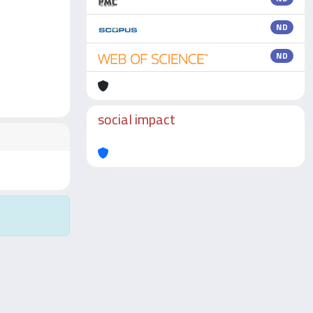
ND
ND
social impact