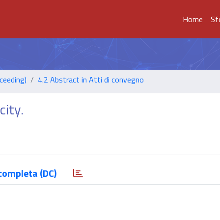
Home
Sf
ceeding)
4.2 Abstract in Atti di convegno
city.
completa (DC)