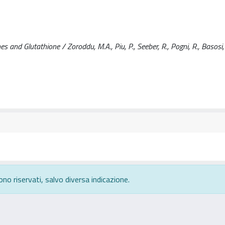
and Glutathione / Zoroddu, M.A., Piu, P., Seeber, R., Pogni, R., Basosi, 
ono riservati, salvo diversa indicazione.