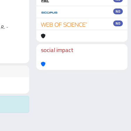
ND
ND
R.. -
social impact