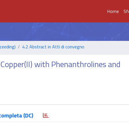
Home
Sf
ceeding)
4.2 Abstract in Atti di convegno
Copper(II) with Phenanthrolines and
completa (DC)