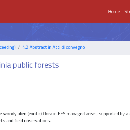
Home
Sf
ceeding)
4.2 Abstract in Atti di convegno
inia public forests
he woody alien (exotic) flora in EFS managed areas, supported by a
rts and field observations.