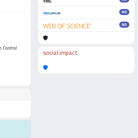
ND
ND
n Control
social impact