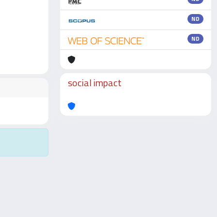
ND
ND
social impact