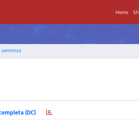
Home
Sf
a sentenza
completa (DC)