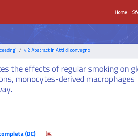
Home
Sf
ceeding)
4.2 Abstract in Atti di convegno
es the effects of regular smoking on gl
tions, monocytes-derived macrophages
way.
completa (DC)