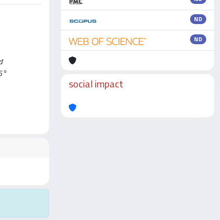
ND
ND
d
36°
social impact