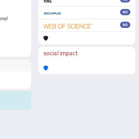
ND
onal
ND
social impact