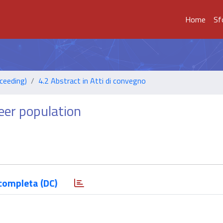
Home
Sf
ceeding)
4.2 Abstract in Atti di convegno
deer population
completa (DC)