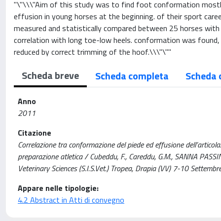
"\"\\\"Aim of this study was to find foot conformation mostly 
effusion in young horses at the beginning. of their sport car
measured and statistically compared between 25 horses with an
correlation with long toe-low heels. conformation was found, in
reduced by correct trimming of the hoof.\\\"\""
Scheda breve
Scheda completa
Scheda 
Anno
2011
Citazione
Correlazione tra conformazione del piede ed effusione dell’articolazio
preparazione atletica / Cubeddu, F., Careddu, G.M., SANNA PASSINO
Veterinary Sciences (S.I.S.Vet.) Tropea, Drapia (VV) 7-10 Settembr
Appare nelle tipologie:
4.2 Abstract in Atti di convegno