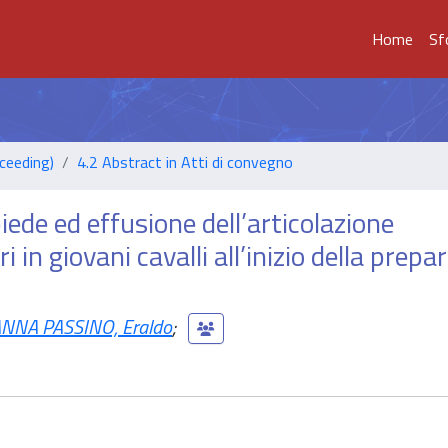
Home
Sf
ceeding)
4.2 Abstract in Atti di convegno
ede ed effusione dell’articolazione
i in giovani cavalli all’inizio della prepa
NNA PASSINO, Eraldo
;