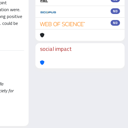
oint
ation were.
ND
ong positive
. could be
ND
social impact
la
iety for