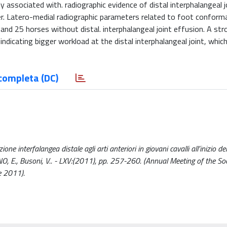
associated with. radiographic evidence of distal interphalangeal j
eer. Latero-medial radiographic parameters related to foot conform
d 25 horses without distal. interphalangeal joint effusion. A str
dicating bigger workload at the distal interphalangeal joint, which
completa (DC)
ne interfalangea distale agli arti anteriori in giovani cavalli all’inizio del
, E., Busoni, V.. - LXV:(2011), pp. 257-260. (Annual Meeting of the Soc
e 2011).