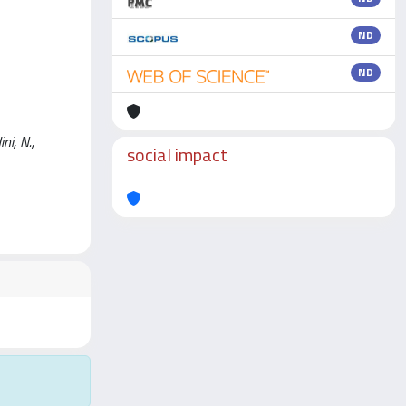
ND
ND
ni, N.,
social impact