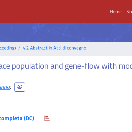
Home
Sf
ceeding)
4.2 Abstract in Atti di convegno
race population and gene-flow with mo
anna
;
completa (DC)