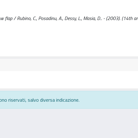
w flap / Rubino, C., Posadinu, A., Dessy, L., Masia, D.. - (2003). (14th a
ono riservati, salvo diversa indicazione.