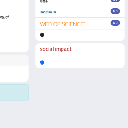
ND
nnual
ND
social impact