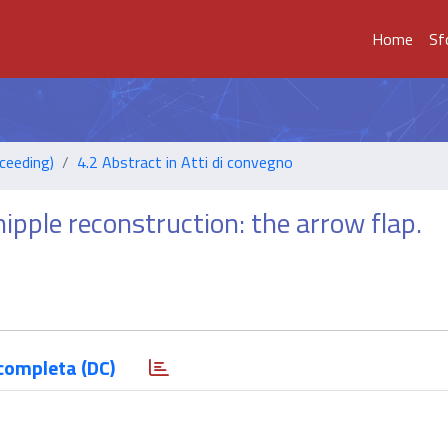
Home
Sf
ceeding)
4.2 Abstract in Atti di convegno
nipple reconstruction: the arrow flap.
completa (DC)