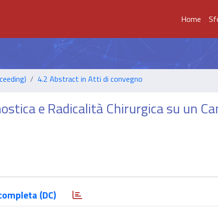
Home
Sf
ceeding)
4.2 Abstract in Atti di convegno
ostica e Radicalità Chirurgica su un C
completa (DC)