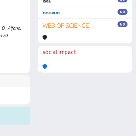
ND
ND
 D., Alfano,
va ed
social impact