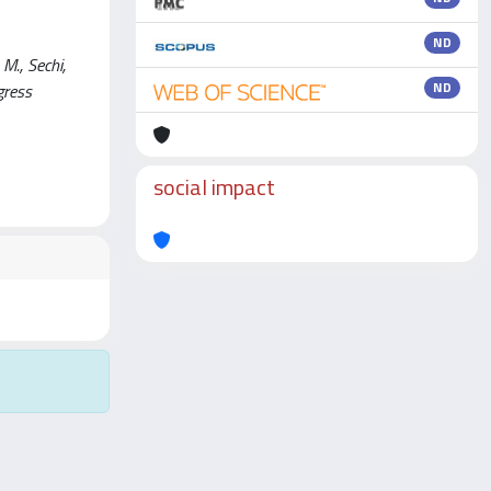
ND
 M., Sechi,
ND
gress
social impact