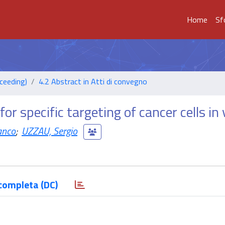
Home
Sf
ceeding)
4.2 Abstract in Atti di convegno
or specific targeting of cancer cells in 
anco
;
UZZAU, Sergio
completa (DC)