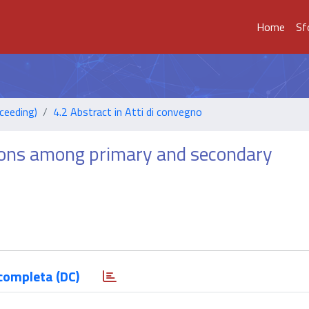
Home
Sf
ceeding)
4.2 Abstract in Atti di convegno
ons among primary and secondary
completa (DC)