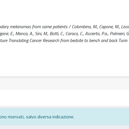
y melanomas from same patients / Colombino, M., Capone, M., Lissia
anir, E., Manca, A., Sini, M., Botti, C., Caraco, C., Ascierto, P.a., Palmieri, G
Future Translating Cancer Research from bedsite to bench and back Turi
ono riservati, salvo diversa indicazione.