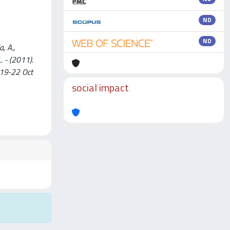
ND
ND
, A.,
.. - (2011).
n 19-22 Oct
social impact