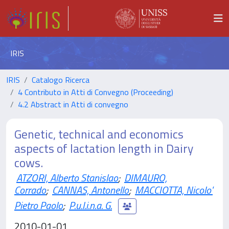
IRIS
IRIS
Catalogo Ricerca
4 Contributo in Atti di Convegno (Proceeding)
4.2 Abstract in Atti di convegno
Genetic, technical and economics
aspects of lactation length in Dairy
cows.
ATZORI, Alberto Stanislao
;
DIMAURO,
Corrado
;
CANNAS, Antonello
;
MACCIOTTA, Nicolo'
Pietro Paolo
;
P.u.l.i.n.a. G.
2010-01-01