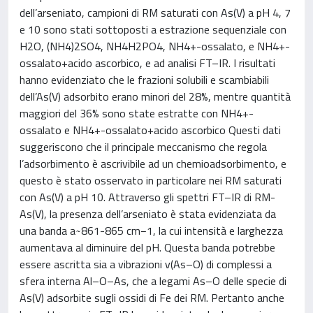
dell’arseniato, campioni di RM saturati con As(V) a pH 4, 7
e 10 sono stati sottoposti a estrazione sequenziale con
H2O, (NH4)2SO4, NH4H2PO4, NH4+-ossalato, e NH4+-
ossalato+acido ascorbico, e ad analisi FT–IR. I risultati
hanno evidenziato che le frazioni solubili e scambiabili
dell’As(V) adsorbito erano minori del 28%, mentre quantità
maggiori del 36% sono state estratte con NH4+-
ossalato e NH4+-ossalato+acido ascorbico Questi dati
suggeriscono che il principale meccanismo che regola
l’adsorbimento è ascrivibile ad un chemioadsorbimento, e
questo è stato osservato in particolare nei RM saturati
con As(V) a pH 10. Attraverso gli spettri FT–IR di RM-
As(V), la presenza dell’arseniato è stata evidenziata da
una banda a ̴ 861-865 cm−1, la cui intensità e larghezza
aumentava al diminuire del pH. Questa banda potrebbe
essere ascritta sia a vibrazioni v(As–O) di complessi a
sfera interna Al–O–As, che a legami As–O delle specie di
As(V) adsorbite sugli ossidi di Fe dei RM. Pertanto anche