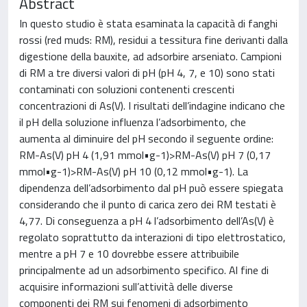
Abstract
In questo studio è stata esaminata la capacità di fanghi
rossi (red muds: RM), residui a tessitura fine derivanti dalla
digestione della bauxite, ad adsorbire arseniato. Campioni
di RM a tre diversi valori di pH (pH 4, 7, e 10) sono stati
contaminati con soluzioni contenenti crescenti
concentrazioni di As(V). I risultati dell’indagine indicano che
il pH della soluzione influenza l’adsorbimento, che
aumenta al diminuire del pH secondo il seguente ordine:
RM-As(V) pH 4 (1,91 mmol•g-1)>RM-As(V) pH 7 (0,17
mmol•g-1)>RM-As(V) pH 10 (0,12 mmol•g-1). La
dipendenza dell’adsorbimento dal pH può essere spiegata
considerando che il punto di carica zero dei RM testati è
4,77. Di conseguenza a pH 4 l’adsorbimento dell’As(V) è
regolato soprattutto da interazioni di tipo elettrostatico,
mentre a pH 7 e 10 dovrebbe essere attribuibile
principalmente ad un adsorbimento specifico. Al fine di
acquisire informazioni sull’attività delle diverse
componenti dei RM sui fenomeni di adsorbimento