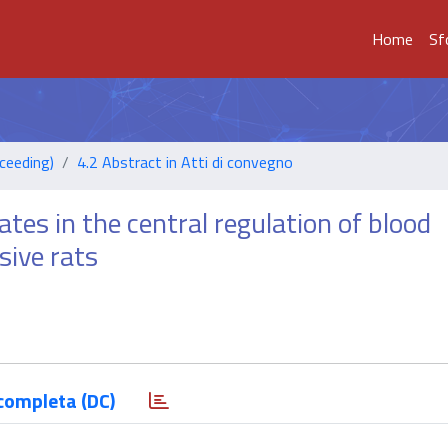
Home
Sf
ceeding)
4.2 Abstract in Atti di convegno
tes in the central regulation of blood
sive rats
completa (DC)