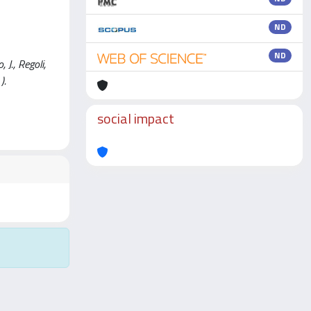
ND
ND
J., Regoli,
).
social impact