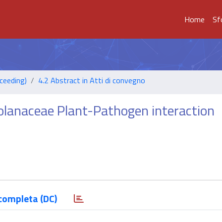
Home
Sf
ceeding)
4.2 Abstract in Atti di convegno
Solanaceae Plant-Pathogen interaction
completa (DC)