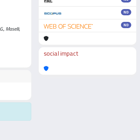
ND
ND
., Maselli,
social impact