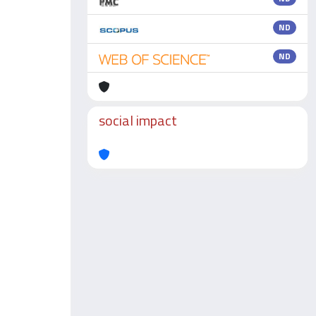
ND
ND
social impact