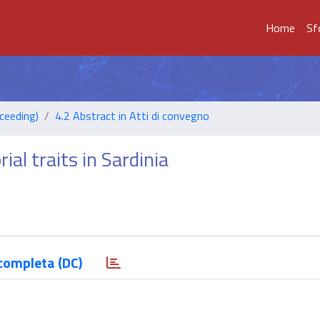
Home
Sf
ceeding)
4.2 Abstract in Atti di convegno
ial traits in Sardinia
completa (DC)