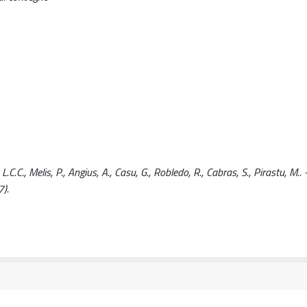
L.C.C., Melis, P., Angius, A., Casu, G., Robledo, R., Cabras, S., Pirastu, M..
).