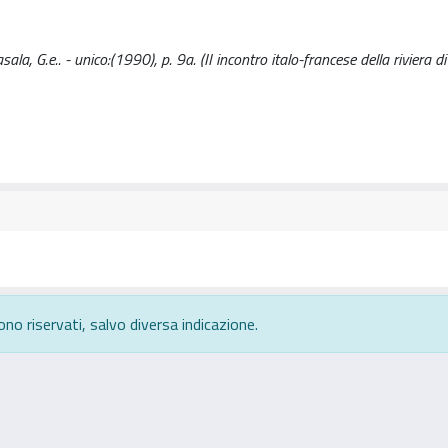
a, G.e.. - unico:(1990), p. 9a. (II incontro italo-francese della riviera di
ono riservati, salvo diversa indicazione.