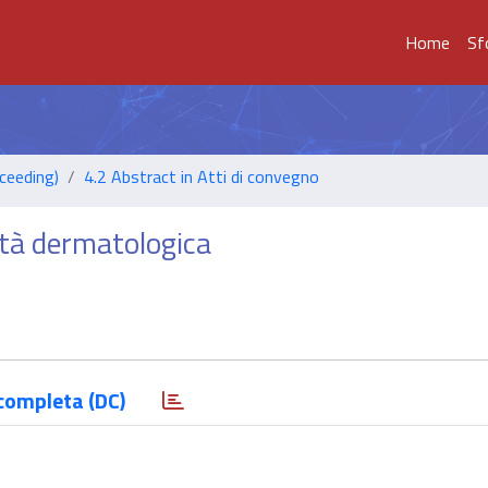
Home
Sf
ceeding)
4.2 Abstract in Atti di convegno
ità dermatologica
completa (DC)