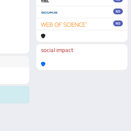
ND
ND
social impact