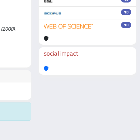
ND
ND
- (2008).
social impact