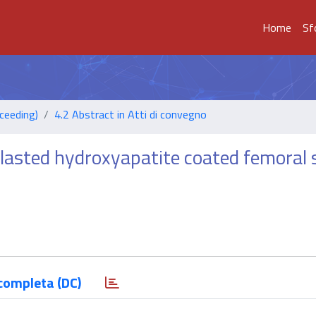
Home
Sf
ceeding)
4.2 Abstract in Atti di convegno
blasted hydroxyapatite coated femoral
completa (DC)