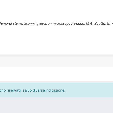
emoral stems. Scanning electron microscopy / Fadda, M.A., Zirattu, G.. 
ono riservati, salvo diversa indicazione.