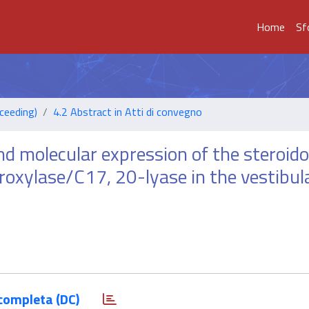
Home
Sf
ceeding)
4.2 Abstract in Atti di convegno
d molecular expression of the steroid
xylase/C17, 20-lyase in the vestibul
completa (DC)