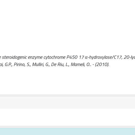
he steroidogenic enzyme cytochrome P450 17 α-hydroxylase/C17, 20-lya
G.P., Pirino, S., Mulliri, G., De Riu, L., Mameli, O.. - (2010).