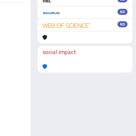
ND
ND
social impact