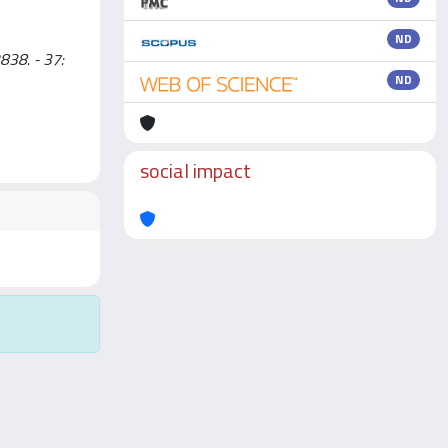
ND
2838. - 37:
ND
social impact