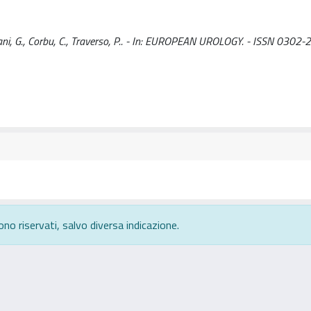
ani, G., Corbu, C., Traverso, P.. - In: EUROPEAN UROLOGY. - ISSN 0302-
ono riservati, salvo diversa indicazione.