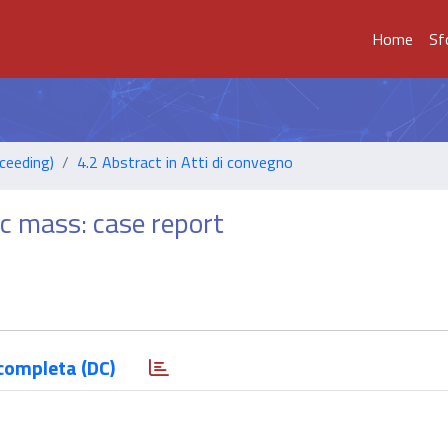
Home
Sf
ceeding)
4.2 Abstract in Atti di convegno
ic mass: case report
completa (DC)