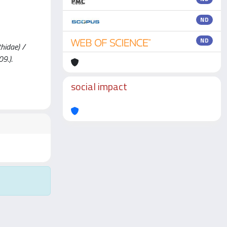
ND
ND
thidae) /
09.).
social impact