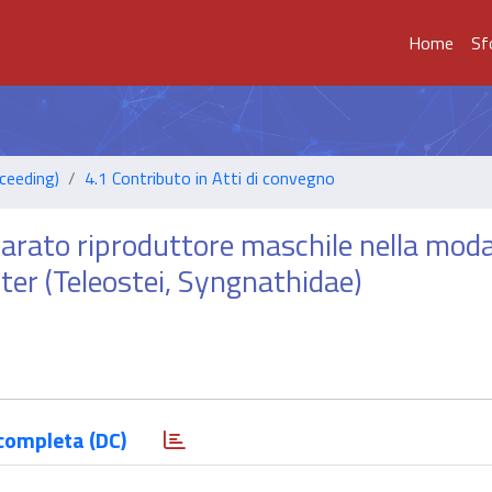
Home
Sf
ceeding)
4.1 Contributo in Atti di convegno
pparato riproduttore maschile nella moda
er (Teleostei, Syngnathidae)
completa (DC)