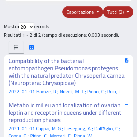
Esportazione
Tutti (2)
Mostra
records
Risultati 1 - 2 di 2 (tempo di esecuzione: 0.003 secondi).
Compatibility of the bacterial
entomopathogen Pseudomonas protegens
with the natural predator Chrysoperla carnea
(Neuroptera: Chrysopidae)
2022-01-01 Hamze, R.; Nuvoli, M. T.; Pirino, C.; Ruiu, L.
Metabolic milieu and localization of ovarian
leptin and receptor in queens under different
reproduction phases
2021-01-01 Cappai, M. G.; Liesegang, A.; Dall'Aglio, C.;
Coppa, G.; Pirino, C.; Mercati, F.; Pinna, W.