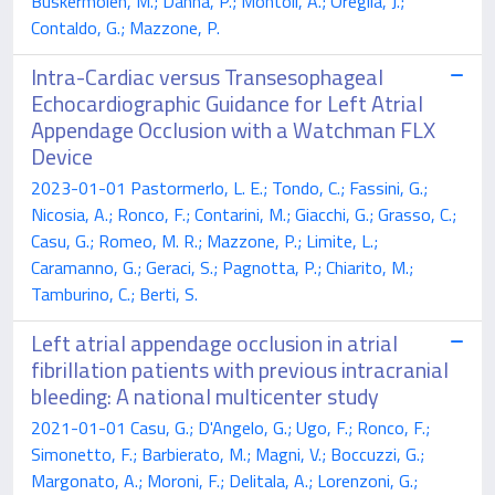
Buskermolen, M.; Danna, P.; Montoli, A.; Oreglia, J.;
Contaldo, G.; Mazzone, P.
Intra-Cardiac versus Transesophageal
Echocardiographic Guidance for Left Atrial
Appendage Occlusion with a Watchman FLX
Device
2023-01-01 Pastormerlo, L. E.; Tondo, C.; Fassini, G.;
Nicosia, A.; Ronco, F.; Contarini, M.; Giacchi, G.; Grasso, C.;
Casu, G.; Romeo, M. R.; Mazzone, P.; Limite, L.;
Caramanno, G.; Geraci, S.; Pagnotta, P.; Chiarito, M.;
Tamburino, C.; Berti, S.
Left atrial appendage occlusion in atrial
fibrillation patients with previous intracranial
bleeding: A national multicenter study
2021-01-01 Casu, G.; D'Angelo, G.; Ugo, F.; Ronco, F.;
Simonetto, F.; Barbierato, M.; Magni, V.; Boccuzzi, G.;
Margonato, A.; Moroni, F.; Delitala, A.; Lorenzoni, G.;