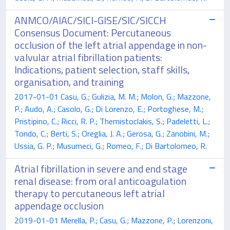
ANMCO/AIAC/SICI-GISE/SIC/SICCH
Consensus Document: Percutaneous
occlusion of the left atrial appendage in non-
valvular atrial fibrillation patients:
Indications, patient selection, staff skills,
organisation, and training
2017-01-01 Casu, G.; Gulizia, M. M.; Molon, G.; Mazzone,
P.; Audo, A.; Casolo, G.; Di Lorenzo, E.; Portoghese, M.;
Pristipino, C.; Ricci, R. P.; Themistoclakis, S.; Padeletti, L.;
Tondo, C.; Berti, S.; Oreglia, J. A.; Gerosa, G.; Zanobini, M.;
Ussia, G. P.; Musumeci, G.; Romeo, F.; Di Bartolomeo, R.
Atrial fibrillation in severe and end stage
renal disease: from oral anticoagulation
therapy to percutaneous left atrial
appendage occlusion
2019-01-01 Merella, P.; Casu, G.; Mazzone, P.; Lorenzoni,