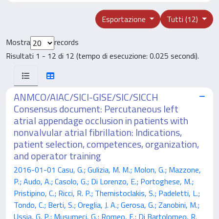
Esportazione
Tutti (12)
Mostra
records
Risultati 1 - 12 di 12 (tempo di esecuzione: 0.025 secondi).
ANMCO/AIAC/SICI-GISE/SIC/SICCH
Consensus document: Percutaneous left
atrial appendage occlusion in patients with
nonvalvular atrial fibrillation: Indications,
patient selection, competences, organization,
and operator training
2016-01-01 Casu, G.; Gulizia, M. M.; Molon, G.; Mazzone,
P.; Audo, A.; Casolo, G.; Di Lorenzo, E.; Portoghese, M.;
Pristipino, C.; Ricci, R. P.; Themistoclakis, S.; Padeletti, L.;
Tondo, C.; Berti, S.; Oreglia, J. A.; Gerosa, G.; Zanobini, M.;
Ussia, G. P.; Musumeci, G.; Romeo, F.; Di Bartolomeo, R.