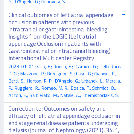
G.; D'Angelo, G.; Genovesi, S.
Clinical outcomes of left atrial appendage
occlusion in patients with previous
intracranial or gastrointestinal bleeding:
Insights from the LOGIC (Left atrial
appendage Occlusion in patients with
Gastrointestinal or IntraCranial bleeding)
International Multicenter Registry
2023-01-01 Gallo, F.; Ronco, F.; D'Amico, G.; Della Rocca,
D. G.; Mazzone, P.; Bordignon, S.; Casu, G.; Giannini, F.;
Berti, S.; Horton, R. P.; D'Angelo, G.; Urbanek, L.; Merella,
P.; Ruggiero, R.; Romeo, M. R.; Bosica, F.; Schmidt, B.;
Atzori, E.; Barbierato, M.; Natale, A.; Themistoclakis, S.
Correction to: Outcomes on safety and
efficacy of left atrial appendage occlusion in
end stage renal disease patients undergoing
dialysis (Journal of Nephrology, (2021), 34, 1,