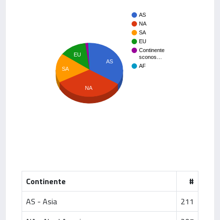
AS
NA
SA
EU
Continente
EU
sconos…
AS
AF
SA
NA
Continente
#
AS - Asia
211