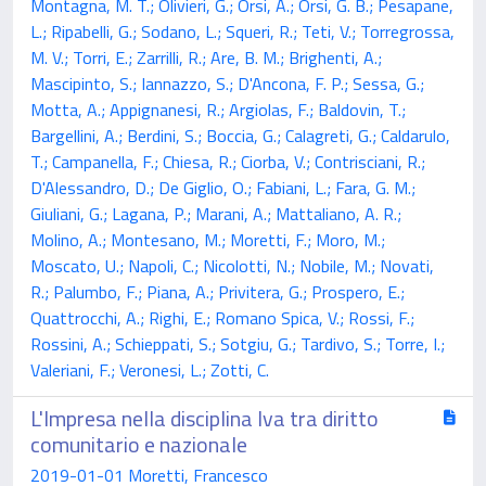
Montagna, M. T.; Olivieri, G.; Orsi, A.; Orsi, G. B.; Pesapane,
L.; Ripabelli, G.; Sodano, L.; Squeri, R.; Teti, V.; Torregrossa,
M. V.; Torri, E.; Zarrilli, R.; Are, B. M.; Brighenti, A.;
Mascipinto, S.; Iannazzo, S.; D'Ancona, F. P.; Sessa, G.;
Motta, A.; Appignanesi, R.; Argiolas, F.; Baldovin, T.;
Bargellini, A.; Berdini, S.; Boccia, G.; Calagreti, G.; Caldarulo,
T.; Campanella, F.; Chiesa, R.; Ciorba, V.; Contrisciani, R.;
D'Alessandro, D.; De Giglio, O.; Fabiani, L.; Fara, G. M.;
Giuliani, G.; Lagana, P.; Marani, A.; Mattaliano, A. R.;
Molino, A.; Montesano, M.; Moretti, F.; Moro, M.;
Moscato, U.; Napoli, C.; Nicolotti, N.; Nobile, M.; Novati,
R.; Palumbo, F.; Piana, A.; Privitera, G.; Prospero, E.;
Quattrocchi, A.; Righi, E.; Romano Spica, V.; Rossi, F.;
Rossini, A.; Schieppati, S.; Sotgiu, G.; Tardivo, S.; Torre, I.;
Valeriani, F.; Veronesi, L.; Zotti, C.
L'Impresa nella disciplina Iva tra diritto
comunitario e nazionale
2019-01-01 Moretti, Francesco