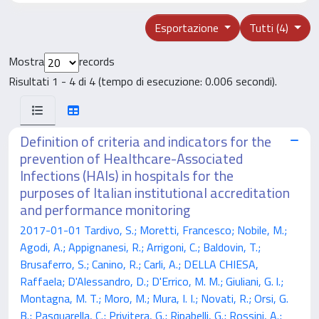
Esportazione
Tutti (4)
Mostra
records
Risultati 1 - 4 di 4 (tempo di esecuzione: 0.006 secondi).
Definition of criteria and indicators for the
prevention of Healthcare-Associated
Infections (HAIs) in hospitals for the
purposes of Italian institutional accreditation
and performance monitoring
2017-01-01 Tardivo, S.; Moretti, Francesco; Nobile, M.;
Agodi, A.; Appignanesi, R.; Arrigoni, C.; Baldovin, T.;
Brusaferro, S.; Canino, R.; Carli, A.; DELLA CHIESA,
Raffaela; D'Alessandro, D.; D'Errico, M. M.; Giuliani, G. l.;
Montagna, M. T.; Moro, M.; Mura, I. I.; Novati, R.; Orsi, G.
B.; Pasquarella, C.; Privitera, G.; Ripabelli, G.; Rossini, A.;