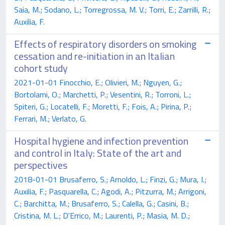
Saia, M.; Sodano, L.; Torregrossa, M. V.; Torri, E.; Zarrilli, R.;
Auxilia, F.
Effects of respiratory disorders on smoking
cessation and re-initiation in an Italian
cohort study
2021-01-01 Finocchio, E.; Olivieri, M.; Nguyen, G.;
Bortolami, O.; Marchetti, P.; Vesentini, R.; Torroni, L.;
Spiteri, G.; Locatelli, F.; Moretti, F.; Fois, A.; Pirina, P.;
Ferrari, M.; Verlato, G.
Hospital hygiene and infection prevention
and control in Italy: State of the art and
perspectives
2018-01-01 Brusaferro, S.; Arnoldo, L.; Finzi, G.; Mura, I.;
Auxilia, F.; Pasquarella, C.; Agodi, A.; Pitzurra, M.; Arrigoni,
C.; Barchitta, M.; Brusaferro, S.; Calella, G.; Casini, B.;
Cristina, M. L.; D'Errico, M.; Laurenti, P.; Masia, M. D.;