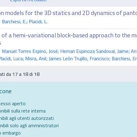
on models for the 3D statics and 2D dynamics of panto
rchiesi, E.; Placidi, L.
n of a hemi-variational block-based approach to the m
s
anuel Torres Espino, José; Heman Espinoza Sandoval, Jaime; Antho
acidi, Luca; Misra, Anil; James León Trujillo, Francisco; Barchiesi, Em
ati da 17 a 18 di 18
icone
ccesso aperto
nibili sulla rete interna
ibili agli utenti autorizzati
nibili solo agli amministratori
to embargo