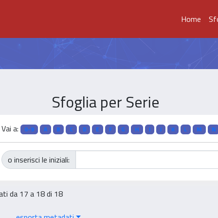
Home
Sf
Sfoglia per Serie
Vai a:
0-9
A
B
C
D
E
F
G
H
I
J
K
L
M
N
o inserisci le iniziali:
ati da 17 a 18 di 18
esporta metadati