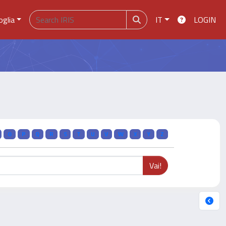
oglia
IT
LOGIN
O
P
Q
R
S
T
U
V
W
X
Y
Z