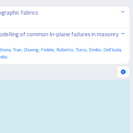
graphic fabrics
odelling of common In-plane failures in masonry
ny Tran, Chuong; Fedele, Roberto; Turco, Emilio; Dell’Isola,
ilio