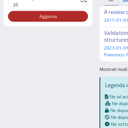
A review 
2017-01-01 Ba
Validatio
structure
2023-01-01 M
Francesco; Pl
Mostrati risult
Legenda 
file ad a
file dispo
file dispon
file dispo
file sot