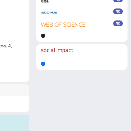
ND
ND
su, A.,
social impact