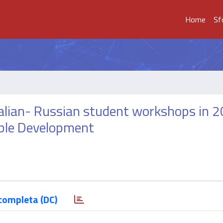
Home
Sf
Italian- Russian student workshops in 
able Development
completa (DC)